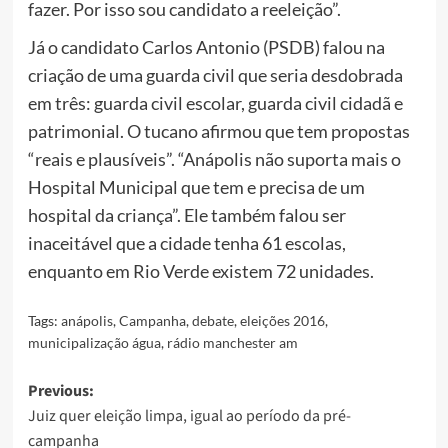
fazer. Por isso sou candidato a reeleição”.
Já o candidato Carlos Antonio (PSDB) falou na
criação de uma guarda civil que seria desdobrada
em três: guarda civil escolar, guarda civil cidadã e
patrimonial. O tucano afirmou que tem propostas
“reais e plausíveis”. “Anápolis não suporta mais o
Hospital Municipal que tem e precisa de um
hospital da criança”. Ele também falou ser
inaceitável que a cidade tenha 61 escolas,
enquanto em Rio Verde existem 72 unidades.
Tags:
anápolis
,
Campanha
,
debate
,
eleições 2016
,
municipalização água
,
rádio manchester am
Post
Previous:
Juiz quer eleição limpa, igual ao período da pré-
navigation
campanha