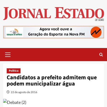
Skip
to
content
Primary
Menu
Política
Candidatos a prefeito admitem que
podem municipalizar água
22 de agosto de 2016