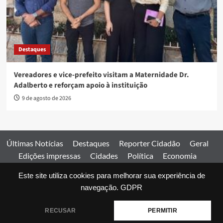
Destaques
Vereadores e vice-prefeito visitam a Maternidade Dr.
Adalberto e reforçam apoio à instituição
9 de agosto de 2026
Últimas Notícias
Destaques
Reporter Cidadão
Geral
Edições impressas
Cidades
Política
Economia
Esportes
Este site utiliza cookies para melhorar sua experiência de
Comercial
Edições impressas
Expediente
Home
navegação.
GDPR
© 2026 Jornal Estado de Goiás. Todos os direitos reservados.
RECUSAR
PERMITIR