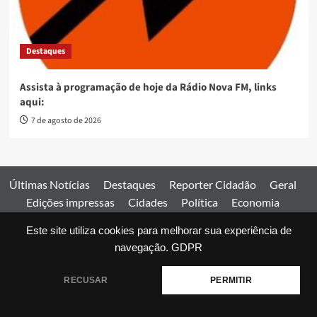
Destaques
Assista à programação de hoje da Rádio Nova FM, links
aqui:
7 de agosto de 2026
Últimas Notícias
Destaques
Reporter Cidadão
Geral
Edições impressas
Cidades
Política
Economia
Esportes
Este site utiliza cookies para melhorar sua experiência de
Comercial
Edições impressas
Expediente
Home
navegação.
GDPR
© 2026 Jornal Estado de Goiás. Todos os direitos reservados.
RECUSAR
PERMITIR
|
covernews
by AF themes.