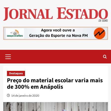
Skip
to
content
Primary
Menu
Destaques
Preço do material escolar varia mais
de 300% em Anápolis
14 de janeiro de 2020