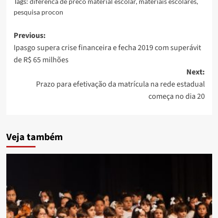
Tags:
diferenca de preco material escolar
,
materiais escolares
,
pesquisa procon
Post
Previous:
Ipasgo supera crise financeira e fecha 2019 com superávit
navigation
de R$ 65 milhões
Next:
Prazo para efetivação da matrícula na rede estadual
começa no dia 20
Veja também