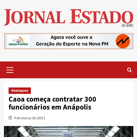
Skip
to
content
Primary
Menu
Destaques
Caoa começa contratar 300
funcionários em Anápolis
9 de março de 2021