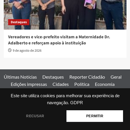
Destaques
Vereadores e vice-prefeito visitam a Maternidade Dr.
Adalberto e reforçam apoio à instituição
9 de agosto de 2026
Últimas Notícias
Destaques
Reporter Cidadão
Geral
Edições impressas
Cidades
Política
Economia
Esportes
Este site utiliza cookies para melhorar sua experiência de
Comercial
Edições impressas
Expediente
Home
navegação.
GDPR
© 2026 Jornal Estado de Goiás. Todos os direitos reservados.
RECUSAR
PERMITIR
|
covernews
by AF themes.