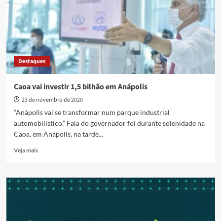
Anápolis
Destaques
Caoa vai investir 1,5 bilhão em Anápolis
23 de novembro de 2020
“Anápolis vai se transformar num parque industrial
automobilístico.” Fala do governador foi durante solenidade na
Caoa, em Anápolis, na tarde...
Read
Veja mais
more
about
Caoa
vai
investir
1,5
bilhão