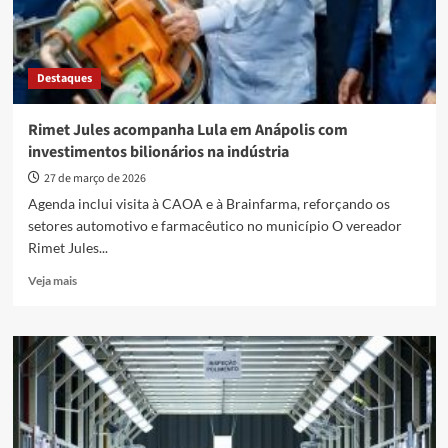
Destaques
Rimet Jules acompanha Lula em Anápolis com
investimentos bilionários na indústria
27 de março de 2026
Agenda inclui visita à CAOA e à Brainfarma, reforçando os
setores automotivo e farmacêutico no município O vereador
Rimet Jules...
Read
Veja mais
more
about
Rimet
Jules
acompanha
Lula
em
Anápolis