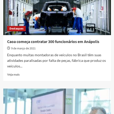
com
investimentos
bilionários
na
indústria
Destaques
Caoa começa contratar 300 funcionários em Anápolis
9 de março de 2021
Enquanto muitas montadoras de veículos no Brasil têm suas
atividades paralisadas por falta de peças, fábrica que produz os
veículos...
Read
Veja mais
more
about
Caoa
começa
contratar
300
funcionários
em