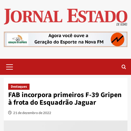
Skip
to
content
Primary
Menu
Destaques
FAB incorpora primeiros F-39 Gripen
à frota do Esquadrão Jaguar
21 de dezembro de 2022