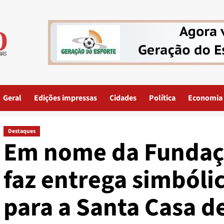
Geral
Edições impressas
Cidades
Política
Economia
Destaques
Em nome da Fundaç
faz entrega simbóli
para a Santa Casa d