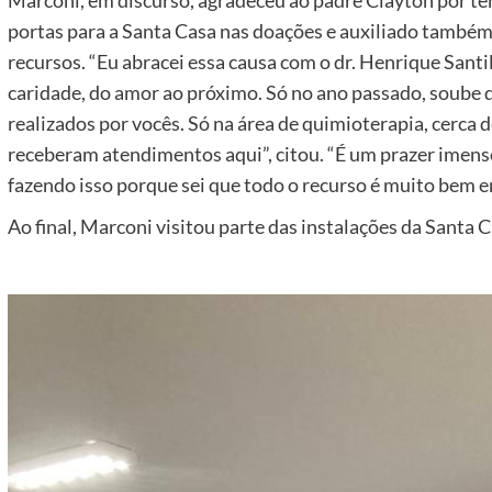
Marconi, em discurso, agradeceu ao padre Clayton por ter 
portas para a Santa Casa nas doações e auxiliado também
recursos. “Eu abracei essa causa com o dr. Henrique Santil
caridade, do amor ao próximo. Só no ano passado, soube
realizados por vocês. Só na área de quimioterapia, cerca 
receberam atendimentos aqui”, citou. “É um prazer imens
fazendo isso porque sei que todo o recurso é muito bem e
Ao final, Marconi visitou parte das instalações da Santa 