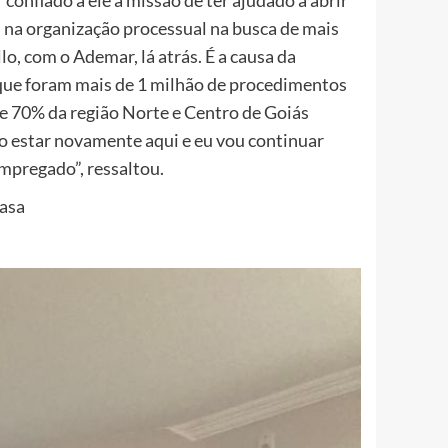
confiado a ele a missão de ter ajudado a abrir
 na organização processual na busca de mais
lo, com o Ademar, lá atrás. É a causa da
 que foram mais de 1 milhão de procedimentos
de 70% da região Norte e Centro de Goiás
o estar novamente aqui e eu vou continuar
mpregado”, ressaltou.
Casa