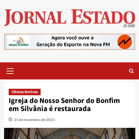
Skip
to
content
Primary
Menu
Últimas Notícias
Igreja do Nosso Senhor do Bonfim
em Silvânia é restaurada
21 de novembro de 2023