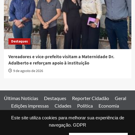
Destaques
Vereadores e vice-prefeito visitam a Maternidade Dr.
Adalberto e reforçam apoio à instituição
9 de agosto de 2026
Últimas Notícias
Destaques
Reporter Cidadão
Geral
Edições impressas
Cidades
Política
Economia
Esportes
Este site utiliza cookies para melhorar sua experiência de
Comercial
Edições impressas
Expediente
Home
navegação.
GDPR