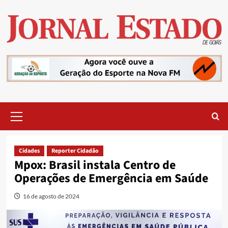
Skip
to
content
Primary
Menu
Cidades
Reporter Cidadão
Mpox: Brasil instala Centro de
Operações de Emergência em Saúde
16 de agosto de 2024