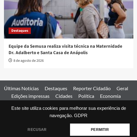
Destaques
Equipe da Semusa realiza visita técnica na Maternidade
Dr. Adalberto e Santa Casa de Anápolis
8 de agosto de 2026
Últimas Notícias
Destaques
Reporter Cidadão
Geral
Edições impressas
Cidades
Política
Economia
Esportes
Este site utiliza cookies para melhorar sua experiência de
Comercial
Edições impressas
Expediente
Home
navegação.
GDPR
© 2026 Jornal Estado de Goiás. Todos os direitos reservados.
RECUSAR
PERMITIR