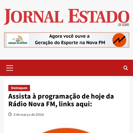
Skip
to
content
Primary
Menu
Destaques
Assista à programação de hoje da
Rádio Nova FM, links aqui:
3 de março de 2026