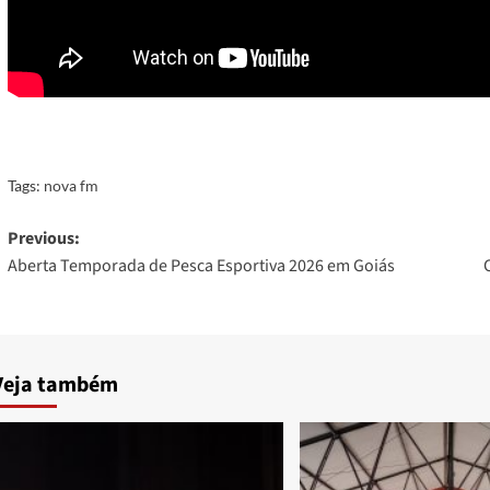
Tags:
nova fm
Post
Previous:
Aberta Temporada de Pesca Esportiva 2026 em Goiás
navigation
Veja também