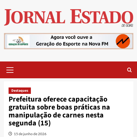
Skip
to
content
Primary
Menu
Destaques
Prefeitura oferece capacitação
gratuita sobre boas práticas na
manipulação de carnes nesta
segunda (15)
15 de junho de 2026