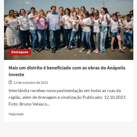
ao
Summerville
com
construção
de
praça
Destaques
Mais um distrito é beneficiado com as obras do Anápolis
Investe
12 de outubro de 2023
Interlândia recebeu nova pavimentação em todas as ruas da
região, além de drenagem e sinalização Publicado: 12.10.2023
Foto: Bruno Velasco...
Read
Veja mais
more
about
Mais
um