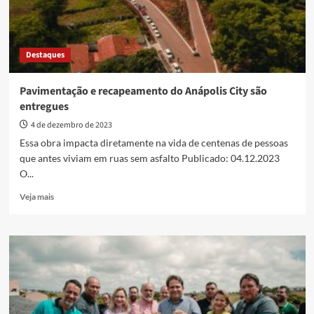
Destaques
Pavimentação e recapeamento do Anápolis City são
entregues
4 de dezembro de 2023
Essa obra impacta diretamente na vida de centenas de pessoas
que antes viviam em ruas sem asfalto Publicado: 04.12.2023
O...
Read
Veja mais
more
about
Pavimentação
e
recapeamento
do
Anápolis
City