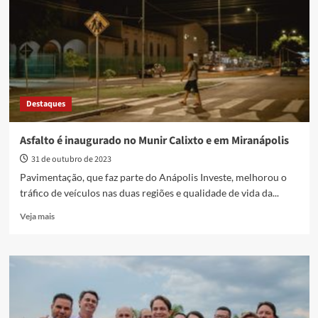
Bairro
Jibran
El
Hadj
são
contemplados
com
Destaques
espaços
de
lazer
Asfalto é inaugurado no Munir Calixto e em Miranápolis
e
31 de outubro de 2023
esporte
Pavimentação, que faz parte do Anápolis Investe, melhorou o
tráfico de veículos nas duas regiões e qualidade de vida da...
Read
Veja mais
more
about
Asfalto
é
inaugurado
no
Munir