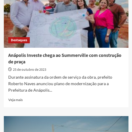
Calixto
e
em
Miranápolis
Destaques
Anápolis Investe chega ao Summerville com construção
de praça
25 de outubro de 2023
Durante assinatura da ordem de serviço da obra, prefeito
Roberto Naves anunciou plano de modernização para a
Prefeitura de Anápolis...
Read
Veja mais
more
about
Anápolis
Investe
chega