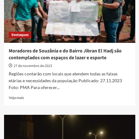
são
entregues
Destaques
Moradores de Souzânia e do Bairro Jibran El Hadj são
contemplados com espaços de lazer e esporte
27 de novembro de 2023
Regiões contarão com locais que atendem todas as faixas
etárias e necessidades da população Publicado: 27.11.2023
Foto: PMA Para oferecer...
Read
Veja mais
more
about
Moradores
de
Souzânia
e
do