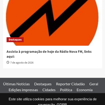
Destaques
Assista à programação de hoje da Rádio Nova FM, links
aqui:
7 de agosto de 2026
Últimas Notícias
Destaques
Reporter Cidadão
Geral
Edições impressas
Cidades
Política
Economia
Esportes
Este site utiliza cookies para melhorar sua experiência de
Comercial
Edições impressas
Expediente
Home
navegação.
GDPR