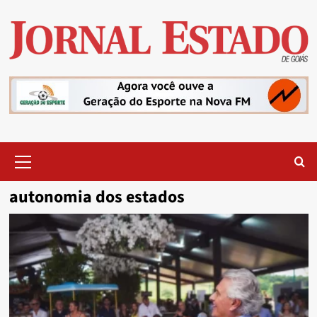
Skip
to
content
Primary
Menu
autonomia dos estados