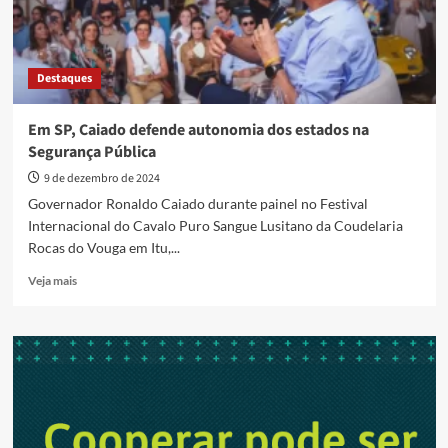
Destaques
Em SP, Caiado defende autonomia dos estados na
Segurança Pública
9 de dezembro de 2024
Governador Ronaldo Caiado durante painel no Festival
Internacional do Cavalo Puro Sangue Lusitano da Coudelaria
Rocas do Vouga em Itu,...
Read
Veja mais
more
about
Em
SP,
Caiado
defende
autonomia
dos