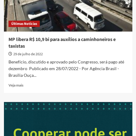
Últimas Notícias
MP libera R$ 10,9 bi para auxílios a caminhoneiros e
taxistas
29 de julho de 2022
Benefício, discutido e aprovado pelo Congresso, será pago até
dezembro Publicado em 28/07/2022 - Por Agência Brasil -
Brasília Ouça...
Read
Veja mais
more
about
MP
libera
R$
10,9
bi
para