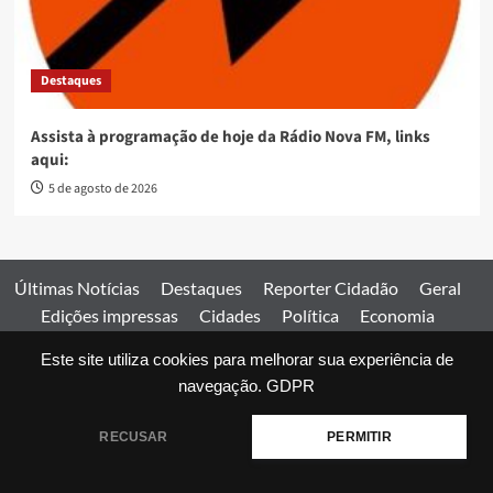
Destaques
Assista à programação de hoje da Rádio Nova FM, links
aqui:
5 de agosto de 2026
Últimas Notícias
Destaques
Reporter Cidadão
Geral
Edições impressas
Cidades
Política
Economia
Esportes
Este site utiliza cookies para melhorar sua experiência de
Comercial
Edições impressas
Expediente
Home
navegação.
GDPR
© 2026 Jornal Estado de Goiás. Todos os direitos reservados.
RECUSAR
PERMITIR
|
covernews
by AF themes.