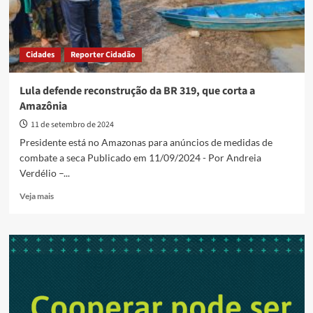
Cidades
Reporter Cidadão
Lula defende reconstrução da BR 319, que corta a
Amazônia
11 de setembro de 2024
Presidente está no Amazonas para anúncios de medidas de
combate a seca Publicado em 11/09/2024 - Por Andreia
Verdélio –...
Read
Veja mais
more
about
Lula
defende
reconstrução
da
BR
319,