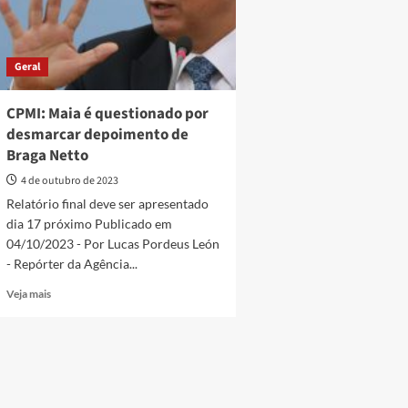
Geral
CPMI: Maia é questionado por
desmarcar depoimento de
Braga Netto
4 de outubro de 2023
Relatório final deve ser apresentado
dia 17 próximo Publicado em
04/10/2023 - Por Lucas Pordeus León
- Repórter da Agência...
Read
Veja mais
more
about
CPMI:
Maia
é
questionado