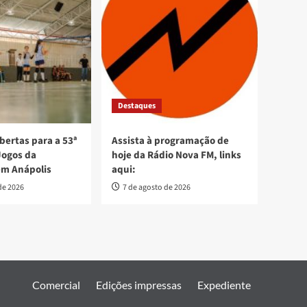
Destaques
bertas para a 53ª
Assista à programação de
Jogos da
hoje da Rádio Nova FM, links
em Anápolis
aqui:
de 2026
7 de agosto de 2026
Comercial
Edições impressas
Expediente