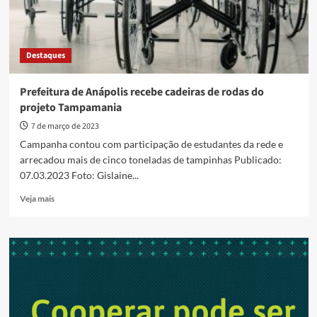
Destaques
Prefeitura de Anápolis recebe cadeiras de rodas do
projeto Tampamania
7 de março de 2023
Campanha contou com participação de estudantes da rede e
arrecadou mais de cinco toneladas de tampinhas Publicado:
07.03.2023 Foto: Gislaine...
Read
Veja mais
more
about
Prefeitura
de
Anápolis
recebe
cadeiras
de