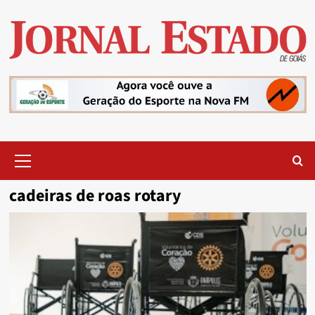
Skip
to
content
Primary
Menu
cadeiras de roas rotary