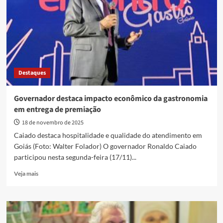
e
destaca
liderança
do
Estado
em
tecnologia
Destaques
e
inovação
Governador destaca impacto econômico da gastronomia
em entrega de premiação
18 de novembro de 2025
Caiado destaca hospitalidade e qualidade do atendimento em
Goiás (Foto: Walter Folador) O governador Ronaldo Caiado
participou nesta segunda-feira (17/11)...
Read
Veja mais
more
about
Governador
destaca
impacto