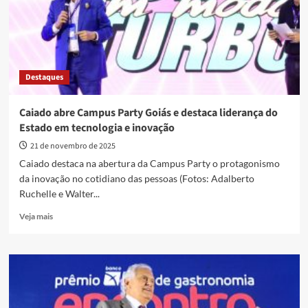
de
fibrilação
Destaques
Caiado abre Campus Party Goiás e destaca liderança do
Estado em tecnologia e inovação
21 de novembro de 2025
Caiado destaca na abertura da Campus Party o protagonismo
da inovação no cotidiano das pessoas (Fotos: Adalberto
Ruchelle e Walter...
Read
Veja mais
more
about
Caiado
abre
Campus
Party
Goiás