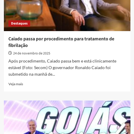
Destaques
Caiado passa por procedimento para tratamento de
fibrilação
24 de novembro de 2025
Após procedimento, Caiado passa bem e está clinicamente
estável (Foto: Secom) O governador Ronaldo Caiado foi
submetido na manhã de...
Read
Veja mais
more
about
Caiado
passa
por
procedimento
para
tratamento