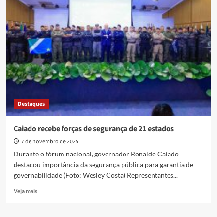
apresenta
ações
de
adaptação
climática
durante
a
COP30
Destaques
Caiado recebe forças de segurança de 21 estados
7 de novembro de 2025
Durante o fórum nacional, governador Ronaldo Caiado
destacou importância da segurança pública para garantia de
governabilidade (Foto: Wesley Costa) Representantes...
Read
Veja mais
more
about