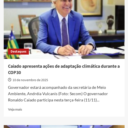
econômico
da
gastronomia
em
entrega
de
premiação
Destaques
Caiado apresenta ações de adaptação climática durante a
COP30
10 de novembro de 2025
Governador estará acompanhado da secretária de Meio
Ambiente, Andréia Vulcanis (Foto: Secom) O governador
Ronaldo Caiado participa nesta terça-feira (11/11)...
Read
Veja mais
more
about
Caiado