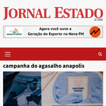
Skip
to
content
Primary
Menu
campanha do agasalho anapolis