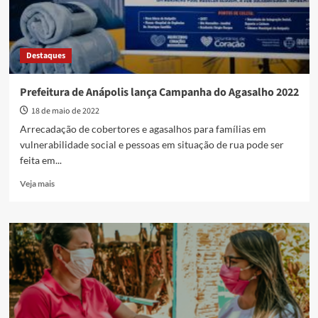
Destaques
Prefeitura de Anápolis lança Campanha do Agasalho 2022
18 de maio de 2022
Arrecadação de cobertores e agasalhos para famílias em
vulnerabilidade social e pessoas em situação de rua pode ser
feita em...
Read
Veja mais
more
about
Prefeitura
de
Anápolis
lança
Campanha
do
Agasalho
2022