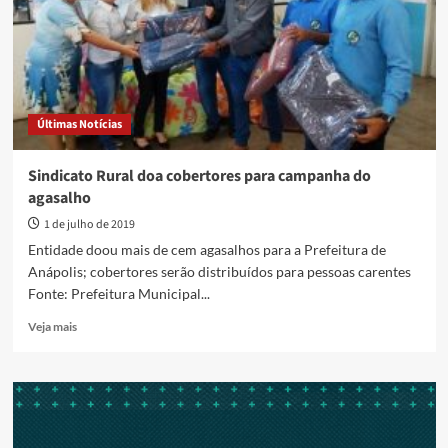
Campanha
do
Agasalho
Últimas Notícias
Sindicato Rural doa cobertores para campanha do
agasalho
1 de julho de 2019
Entidade doou mais de cem agasalhos para a Prefeitura de
Anápolis; cobertores serão distribuídos para pessoas carentes
Fonte: Prefeitura Municipal...
Read
Veja mais
more
about
Sindicato
Rural
doa
cobertores