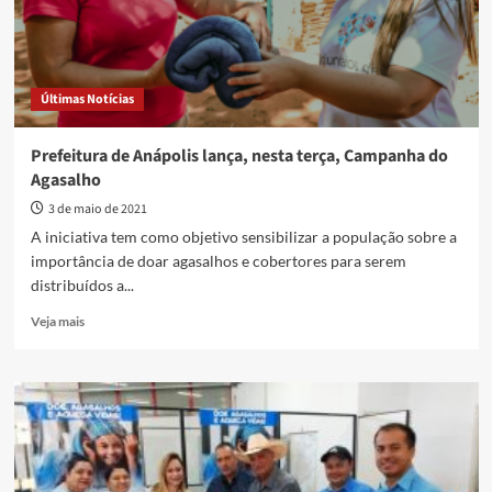
Últimas Notícias
Prefeitura de Anápolis lança, nesta terça, Campanha do
Agasalho
3 de maio de 2021
A iniciativa tem como objetivo sensibilizar a população sobre a
importância de doar agasalhos e cobertores para serem
distribuídos a...
Read
Veja mais
more
about
Prefeitura
de
Anápolis
lança,
nesta
terça,