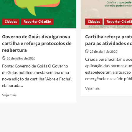
Cidades
Reporter Cidadão
Cidades
Reporter Cidad
Governo de Goiás divulga nova
Cartilha reforça prot
cartilha e reforça protocolos de
para as atividades 
reabertura
29 de abril de 2020
20 de julho de 2020
Criada para facilitar o ace
aplicação das normas que
Fonte: Governo de Goiás O Governo
estabeleceram a situação
de Goiás publicou nesta semana uma
emergência na saúde públi
nova edição da cartilha “Abre e Fecha”,
elaborada...
Read
Veja mais
more
Read
Veja mais
about
more
Cartilha
about
reforça
Governo
protocolos
de
para
Goiás
as
divulga