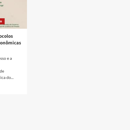
ão
ocolos
econômicas
sso e a
 de
ca do...