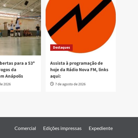
Destaques
bertas para a 53ª
Assista à programação de
Jogos da
hoje da Rádio Nova FM, links
em Anápolis
aqui:
de 2026
7 de agosto de 2026
Comercial
Edições impressas
Expediente