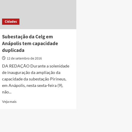
Cidades
Subestação da Celg em
Anápolis tem capacidade
duplicada
12 de setembro de 2016
DA REDAÇÃO Durante a solenidade
de inauguração da ampliação da
capacidade da subestação Pirineus,
em Anápolis, nesta sexta-feira (9),
não...
Read
Veja mais
more
about
Subestação
da
Celg