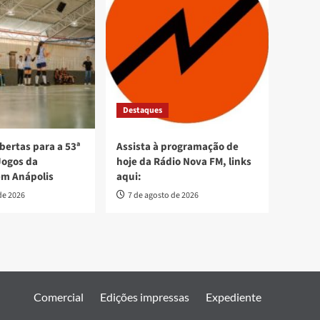
Destaques
bertas para a 53ª
Assista à programação de
Jogos da
hoje da Rádio Nova FM, links
em Anápolis
aqui:
de 2026
7 de agosto de 2026
Comercial
Edições impressas
Expediente