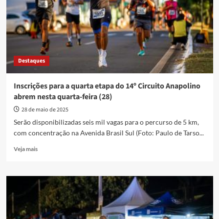
arrecadados
na
4ª
etapa
do
14º
Destaques
Circuito
Anapolino
de
Inscrições para a quarta etapa do 14º Circuito Anapolino
Corrida
abrem nesta quarta-feira (28)
de
Rua
28 de maio de 2025
Serão disponibilizadas seis mil vagas para o percurso de 5 km,
com concentração na Avenida Brasil Sul (Foto: Paulo de Tarso...
Read
Veja mais
more
about
Inscrições
para
a
quarta
etapa