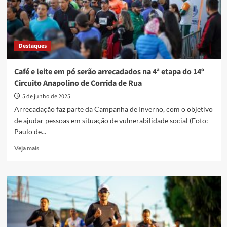
abertas
Destaques
Café e leite em pó serão arrecadados na 4ª etapa do 14º
Circuito Anapolino de Corrida de Rua
5 de junho de 2025
Arrecadação faz parte da Campanha de Inverno, com o objetivo
de ajudar pessoas em situação de vulnerabilidade social (Foto:
Paulo de...
Read
Veja mais
more
about
Café
e
leite
em
pó
serão