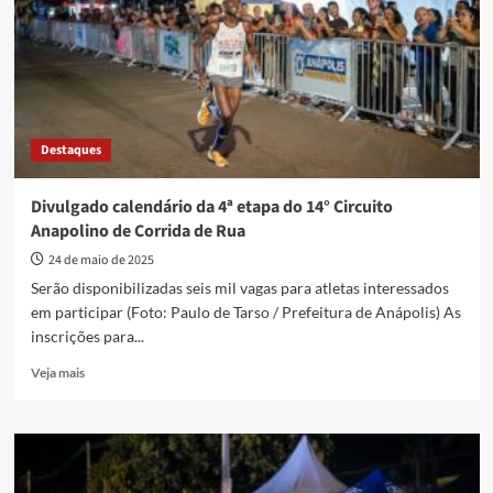
do
14º
Circuito
Anapolino
abrem
nesta
quarta-
Destaques
feira
(28)
Divulgado calendário da 4ª etapa do 14° Circuito
Anapolino de Corrida de Rua
24 de maio de 2025
Serão disponibilizadas seis mil vagas para atletas interessados
em participar (Foto: Paulo de Tarso / Prefeitura de Anápolis) As
inscrições para...
Read
Veja mais
more
about
Divulgado
calendário
da