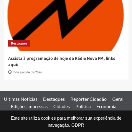
Destaques
Assista à programação de hoje da Rádio Nova FM, links
aqui:
7 de agosto de 2026
Últimas Notícias
Destaques
Reporter Cidadão
Geral
Edições impressas
Cidades
Política
Economia
Esportes
Este site utiliza cookies para melhorar sua experiência de
Comercial
Edições impressas
Expediente
Home
navegação.
GDPR