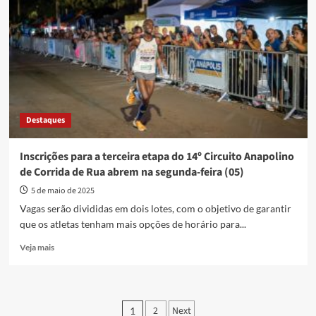
4ª
etapa
do
14°
Circuito
Anapolino
de
Corrida
de
Destaques
Rua
Inscrições para a terceira etapa do 14º Circuito Anapolino
de Corrida de Rua abrem na segunda-feira (05)
5 de maio de 2025
Vagas serão divididas em dois lotes, com o objetivo de garantir
que os atletas tenham mais opções de horário para...
Read
Veja mais
more
about
Inscrições
para
Paginação
2
Next
1
a