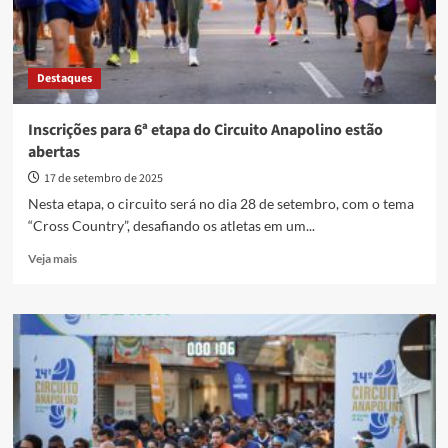
Destaques
Inscrições para 6ª etapa do Circuito Anapolino estão
abertas
17 de setembro de 2025
Nesta etapa, o circuito será no dia 28 de setembro, com o tema
“Cross Country”, desafiando os atletas em um...
Read
Veja mais
more
about
Inscrições
para
6ª
etapa
do
Circuito
Anapolino
estão