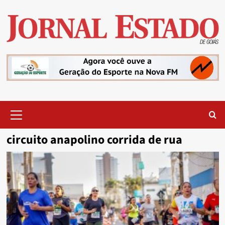
Skip
to
content
Primary
Menu
circuito anapolino corrida de rua