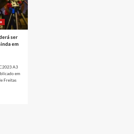
ão
derá ser
ainda em
 C2023 A3
ublicado em
e Freitas