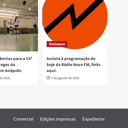
Destaques
bertas para a 53ª
Assista à programação de
Jogos da
hoje da Rádio Nova FM, links
em Anápolis
aqui:
de 2026
7 de agosto de 2026
Comercial
Edições impressas
Expediente