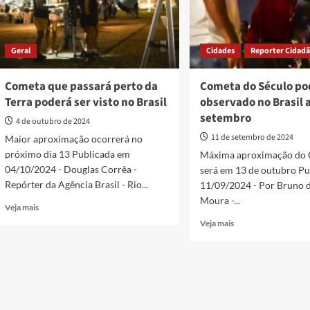
Geral
Cidades
Reporter Cidad
Cometa que passará perto da
Cometa do Século po
Terra poderá ser visto no Brasil
observado no Brasil 
setembro
4 de outubro de 2024
11 de setembro de 2024
Maior aproximação ocorrerá no
próximo dia 13 Publicada em
Máxima aproximação do
04/10/2024 - Douglas Corrêa -
será em 13 de outubro P
Repórter da Agência Brasil - Rio...
11/09/2024 - Por Bruno d
Moura -...
Read
Veja mais
more
Read
Veja mais
about
more
Cometa
about
que
Cometa
passará
do
perto
Século
da
poderá