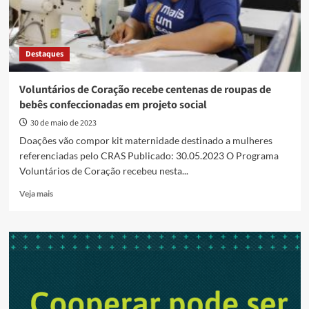
Destaques
Voluntários de Coração recebe centenas de roupas de
bebês confeccionadas em projeto social
30 de maio de 2023
Doações vão compor kit maternidade destinado a mulheres
referenciadas pelo CRAS Publicado: 30.05.2023 O Programa
Voluntários de Coração recebeu nesta...
Read
Veja mais
more
about
Voluntários
de
Coração
recebe
centenas
de