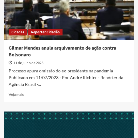
Cidades
Reporter Cidadão
Gilmar Mendes anula arquivamento de ação contra
Bolsonaro
11 de julho de 2023
Processo apura omissão do ex-presidente na pandemia
Publicado em 11/07/2023 - Por André Richter - Repórter da
Agência Brasil -...
Read
Veja mais
more
about
Gilmar
Mendes
anula
arquivamento
de