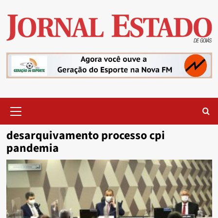
Skip
to
content
Primary
Menu
desarquivamento processo cpi
pandemia