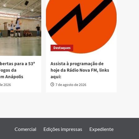
Destaques
bertas para a 53ª
Assista à programação de
Jogos da
hoje da Rádio Nova FM, links
em Anápolis
aqui:
de 2026
7 de agosto de 2026
Comercial
Edições impressas
Expediente