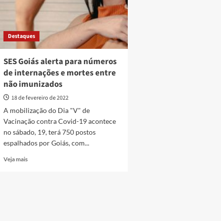
Destaques
SES Goiás alerta para números
de internações e mortes entre
não imunizados
18 de fevereiro de 2022
A mobilização do Dia "V" de
Vacinação contra Covid-19 acontece
no sábado, 19, terá 750 postos
espalhados por Goiás, com...
Read
Veja mais
more
about
SES
Goiás
alerta
para