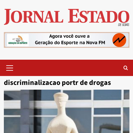
Skip
to
content
Primary
Menu
discriminalizacao portr de drogas