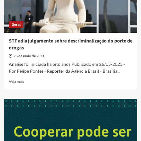
Geral
STF adia julgamento sobre descriminalização do porte de
drogas
26 de maio de 2023
Análise foi iniciada há oito anos Publicado em 26/05/2023 -
Por Felipe Pontes - Repórter da Agência Brasil - Brasília...
Read
Veja mais
more
about
STF
adia
julgamento
sobre
descriminalização
do
porte
de