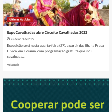
Últimas Notícias
ExpoCavalhadas abre Circuito Cavalhadas 2022
26 de abril de 2022
Exposição será nesta quarta-feira (27), a partir das 8h, na Praça
Cívica, em Goiânia, com programação gratuita que inclui
cavalgada...
Read
Veja mais
more
about
ExpoCavalhadas
abre
Circuito
Cavalhadas
2022