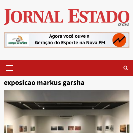
Skip
to
content
Primary
Menu
exposicao markus garsha