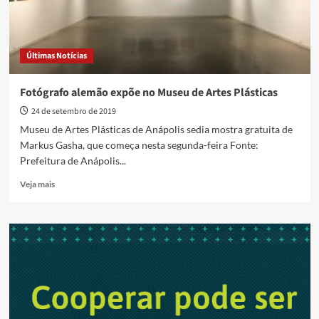
Últimas Notícias
Fotógrafo alemão expõe no Museu de Artes Plásticas
24 de setembro de 2019
Museu de Artes Plásticas de Anápolis sedia mostra gratuita de
Markus Gasha, que começa nesta segunda-feira Fonte:
Prefeitura de Anápolis...
Read
Veja mais
more
about
Fotógrafo
alemão
expõe
no
Museu
de
Artes
Plásticas