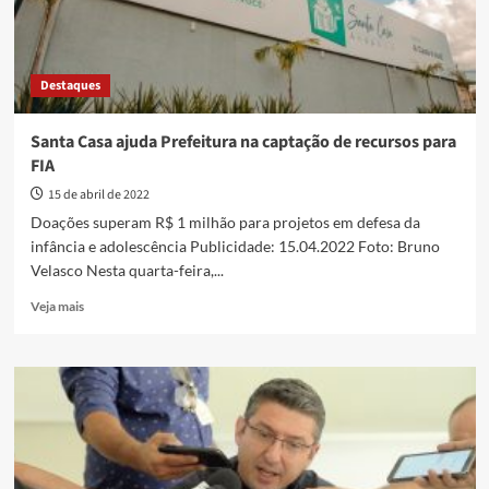
Destaques
Santa Casa ajuda Prefeitura na captação de recursos para
FIA
15 de abril de 2022
Doações superam R$ 1 milhão para projetos em defesa da
infância e adolescência Publicidade: 15.04.2022 Foto: Bruno
Velasco Nesta quarta-feira,...
Read
Veja mais
more
about
Santa
Casa
ajuda
Prefeitura
na
captação