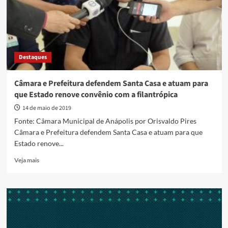
de
recursos
para
FIA
Destaques
Câmara e Prefeitura defendem Santa Casa e atuam para
que Estado renove convênio com a filantrópica
14 de maio de 2019
Fonte: Câmara Municipal de Anápolis por Orisvaldo Pires
Câmara e Prefeitura defendem Santa Casa e atuam para que
Estado renove...
Read
Veja mais
more
about
Câmara
e
Prefeitura
defendem
Santa