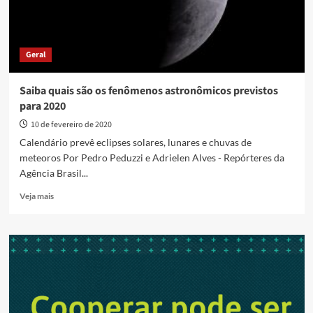
Geral
Saiba quais são os fenômenos astronômicos previstos
para 2020
10 de fevereiro de 2020
Calendário prevê eclipses solares, lunares e chuvas de
meteoros Por Pedro Peduzzi e Adrielen Alves - Repórteres da
Agência Brasil...
Read
Veja mais
more
about
Saiba
quais
são
os
fenômenos
astronômicos