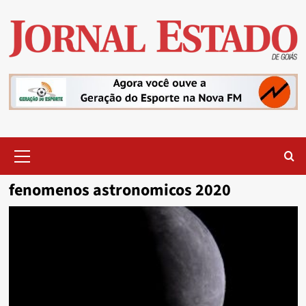
Skip
to
content
Primary
Menu
fenomenos astronomicos 2020