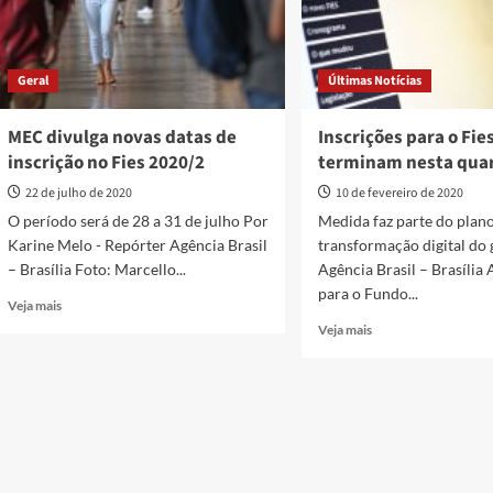
Geral
Últimas Notícias
MEC divulga novas datas de
Inscrições para o Fie
inscrição no Fies 2020/2
terminam nesta quar
22 de julho de 2020
10 de fevereiro de 2020
O período será de 28 a 31 de julho Por
Medida faz parte do plan
Karine Melo - Repórter Agência Brasil
transformação digital do
– Brasília Foto: Marcello...
Agência Brasil – Brasília 
para o Fundo...
Read
Veja mais
more
Read
Veja mais
about
more
MEC
about
divulga
Inscrições
novas
para
datas
o
de
Fies
inscrição
terminam
no