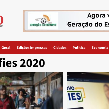
Geral
Edições impressas
Cidades
Política
Economia
fies 2020