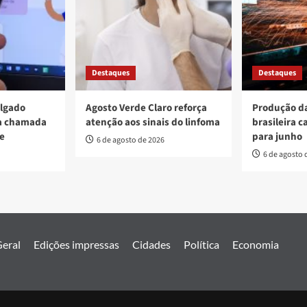
Destaques
Destaques
ulgado
Agosto Verde Claro reforça
Produção da
va chamada
atenção aos sinais do linfoma
brasileira c
re
para junho
6 de agosto de 2026
6 de agosto 
eral
Edições impressas
Cidades
Política
Economia