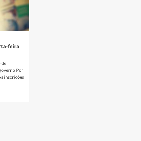
s
ta-feira
o de
 governo Por
As inscrições