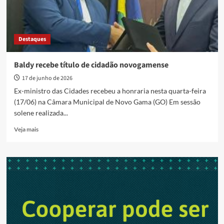
Destaques
Baldy recebe título de cidadão novogamense
17 de junho de 2026
Ex-ministro das Cidades recebeu a honraria nesta quarta-feira
(17/06) na Câmara Municipal de Novo Gama (GO) Em sessão
solene realizada...
Read
Veja mais
more
about
Baldy
recebe
título
de
cidadão
novogamense