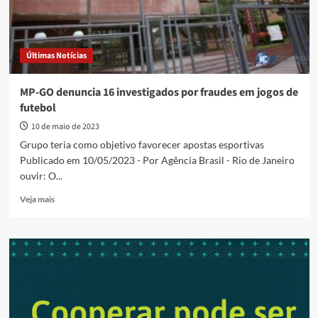
Últimas Notícias
MP-GO denuncia 16 investigados por fraudes em jogos de
futebol
10 de maio de 2023
Grupo teria como objetivo favorecer apostas esportivas
Publicado em 10/05/2023 - Por Agência Brasil - Rio de Janeiro
ouvir: O...
Read
Veja mais
more
about
MP-
GO
denuncia
16
investigados
por