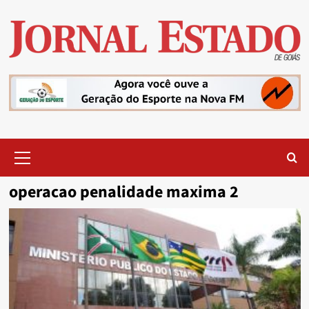
Skip
to
content
Primary
Menu
operacao penalidade maxima 2