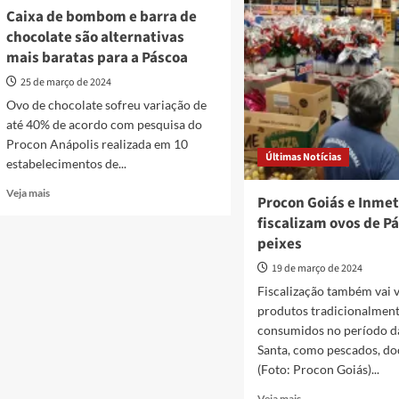
oficinas
oficina
Caixa de bombom e barra de
gratuitas
gratuita
chocolate são alternativas
de
de
ovos
mais baratas para a Páscoa
produção
de
de
25 de março de 2024
Páscoa
ovos
em
Ovo de chocolate sofreu variação de
de
Anápolis
até 40% de acordo com pesquisa do
Páscoa
em
Procon Anápolis realizada em 10
Últimas Notícias
Anápolis
estabelecimentos de...
Read
Veja mais
Procon Goiás e Inme
more
fiscalizam ovos de P
about
peixes
Caixa
de
19 de março de 2024
bombom
Fiscalização também vai v
e
barra
produtos tradicionalmen
de
consumidos no período 
chocolate
Santa, como pescados, doc
são
(Foto: Procon Goiás)...
alternativas
mais
Read
Veja mais