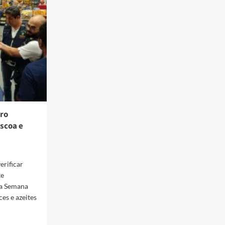
Páscoa
são
distribuídos
para
crianças
do
programa
Integração
tro
áscoa e
erificar
te
da Semana
es e azeites