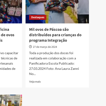
Destaques
ficina
Mil ovos de Páscoa são
 de ovos
distribuídos para crianças do
is
programa Integração
27 de março de 2024
ivo capacitar
Toda a produção dos doces foi
 técnicas de
realizada em colaboração com a
rtesanais
Panificadora Escola Publicado:
unidades de
27.03.2024 Foto: Ana Laura Zanni
No...
Read
Veja mais
more
about
Mil
ovos
de