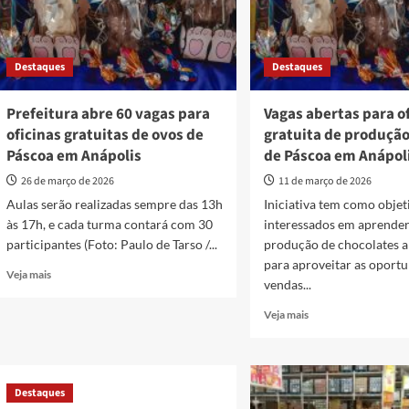
Destaques
Destaques
Prefeitura abre 60 vagas para
Vagas abertas para o
oficinas gratuitas de ovos de
gratuita de produção
Páscoa em Anápolis
de Páscoa em Anápol
26 de março de 2026
11 de março de 2026
Aulas serão realizadas sempre das 13h
Iniciativa tem como objet
às 17h, e cada turma contará com 30
interessados em aprender
participantes (Foto: Paulo de Tarso /...
produção de chocolates a
para aproveitar as oport
Read
Veja mais
vendas...
more
about
Read
Veja mais
Prefeitura
more
abre
about
60
Vagas
vagas
abertas
Destaques
para
para