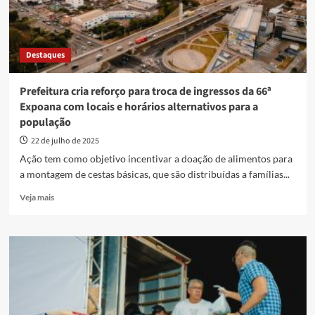
Destaques
Prefeitura cria reforço para troca de ingressos da 66ª
Expoana com locais e horários alternativos para a
população
22 de julho de 2025
Ação tem como objetivo incentivar a doação de alimentos para
a montagem de cestas básicas, que são distribuídas a famílias...
Read
Veja mais
more
about
Prefeitura
cria
reforço
para
troca
de