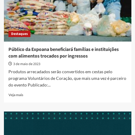
ingressos
da
66ª
Expoana
com
locais
Destaques
e
horários
alternativos
Público da Expoana beneficiará famílias e instituições
para
com alimentos trocados por ingressos
a
população
3 de maio de 2023
Produtos arrecadados serão convertidos em cestas pelo
programa Voluntários de Coração, que mais uma vez é parceiro
do evento Publicado:...
Read
Veja mais
more
about
Público
da
Expoana
beneficiará
famílias