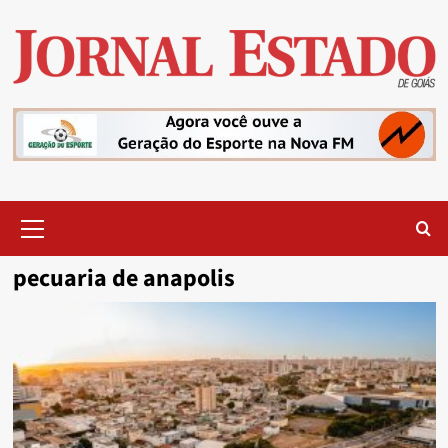
Skip
to
content
Primary
Menu
pecuaria de anapolis