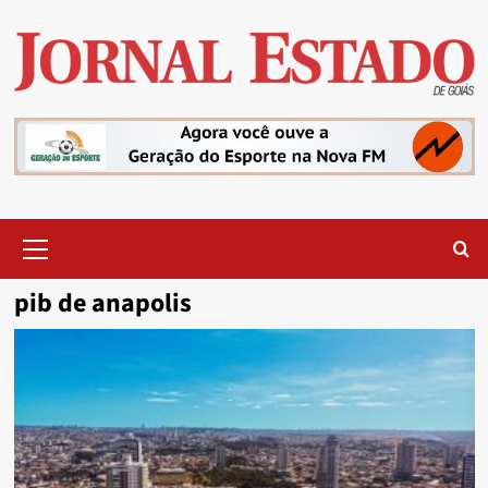
Skip
to
content
Primary
Menu
pib de anapolis