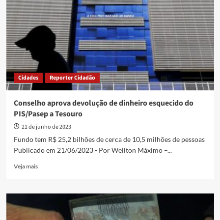
para
nascidos
em
novembro
e
dezembro
Cidades
Reporter Cidadão
Conselho aprova devolução de dinheiro esquecido do
PIS/Pasep a Tesouro
21 de junho de 2023
Fundo tem R$ 25,2 bilhões de cerca de 10,5 milhões de pessoas
Publicado em 21/06/2023 - Por Wellton Máximo –...
Read
Veja mais
more
about
Conselho
aprova
devolução