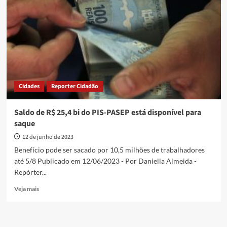
de
dinheiro
esquecido
do
PIS/Pasep
a
Tesouro
Cidades
Reporter Cidadão
Saldo de R$ 25,4 bi do PIS-PASEP está disponível para
saque
12 de junho de 2023
Benefício pode ser sacado por 10,5 milhões de trabalhadores
até 5/8 Publicado em 12/06/2023 - Por Daniella Almeida -
Repórter...
Read
Veja mais
more
about
Saldo
de