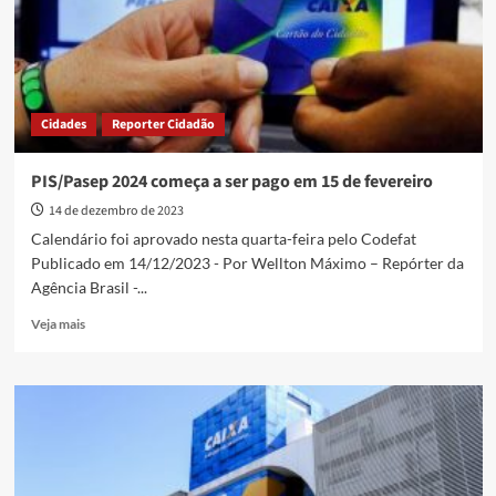
nascidos
em
maio
e
junho
Cidades
Reporter Cidadão
PIS/Pasep 2024 começa a ser pago em 15 de fevereiro
14 de dezembro de 2023
Calendário foi aprovado nesta quarta-feira pelo Codefat
Publicado em 14/12/2023 - Por Wellton Máximo – Repórter da
Agência Brasil -...
Read
Veja mais
more
about
PIS/Pasep
2024
começa
a
ser
pago