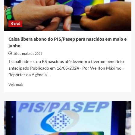
Geral
Caixa libera abono do PIS/Pasep para nascidos em maio e
junho
16 de maio de 2024
Trabalhadores do RS nascidos até dezembro tiveram benefício
antecipado Publicado em 16/05/2024 - Por Wellton Máximo -
Repórter da Agência...
Read
Veja mais
more
about
Caixa
libera
abono
do
PIS/Pasep
para