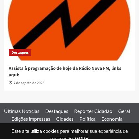
Destaques
Assista à programação de hoje da Rádio Nova FM, links
aqui:
7 de agosto de 2026
Últimas Notícias
Destaques
Reporter Cidadão
Geral
Edições impressas
Cidades
Política
Economia
Esportes
Este site utiliza cookies para melhorar sua experiência de
Comercial
Edições impressas
Expediente
Home
navegação.
GDPR