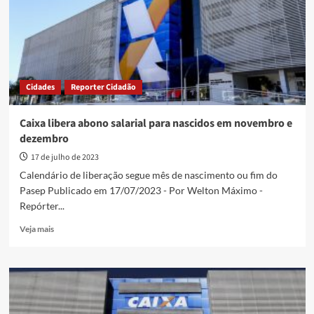
em
15
de
fevereiro
Cidades
Reporter Cidadão
Caixa libera abono salarial para nascidos em novembro e
dezembro
17 de julho de 2023
Calendário de liberação segue mês de nascimento ou fim do
Pasep Publicado em 17/07/2023 - Por Welton Máximo -
Repórter...
Read
Veja mais
more
about
Caixa
libera
abono
salarial