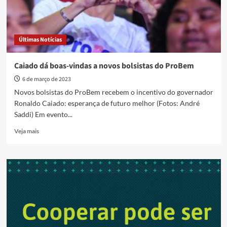
Últimas Notícias
Caiado dá boas-vindas a novos bolsistas do ProBem
6 de março de 2023
Novos bolsistas do ProBem recebem o incentivo do governador
Ronaldo Caiado: esperança de futuro melhor (Fotos: André
Saddi) Em evento...
Read
Veja mais
more
about
Caiado
dá
boas-
vindas
a
novos
bolsistas
do