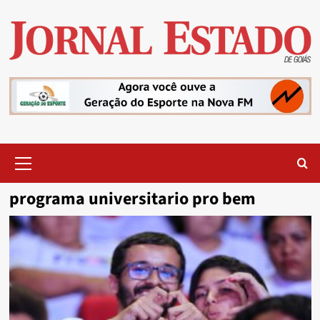
Skip
to
content
Primary
Menu
programa universitario pro bem