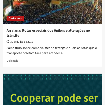
Destaques
Arraiana: Rotas especiais dos ônibus e alterações no
trânsito
30 de julho de 2019
Saiba tudo sobre como vai ficar o tráfego e quais as rotas que o
transporte coletivo fará para atender à...
Read
Veja mais
more
about
Arraiana:
Rotas
especiais
dos
ônibus
e
alterações
no