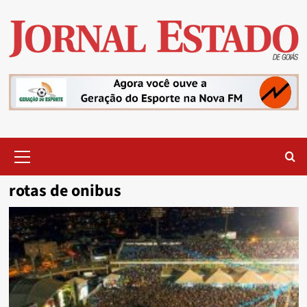
Skip
to
content
Primary
Menu
rotas de onibus