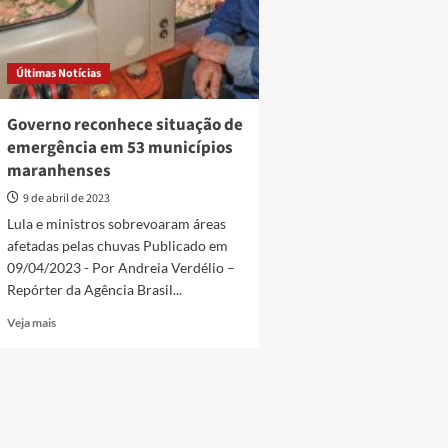
Últimas Notícias
Governo reconhece situação de
emergência em 53 municípios
maranhenses
9 de abril de 2023
Lula e ministros sobrevoaram áreas
afetadas pelas chuvas Publicado em
09/04/2023 - Por Andreia Verdélio –
Repórter da Agência Brasil...
Read
Veja mais
more
about
Governo
reconhece
situação
de