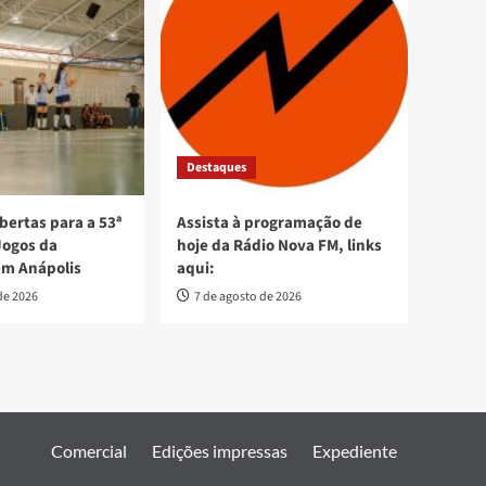
Destaques
bertas para a 53ª
Assista à programação de
Jogos da
hoje da Rádio Nova FM, links
em Anápolis
aqui:
de 2026
7 de agosto de 2026
Comercial
Edições impressas
Expediente