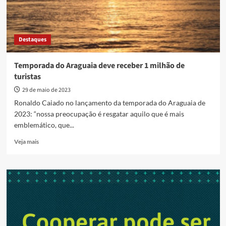
Destaques
Temporada do Araguaia deve receber 1 milhão de
turistas
29 de maio de 2023
Ronaldo Caiado no lançamento da temporada do Araguaia de
2023: “nossa preocupação é resgatar aquilo que é mais
emblemático, que...
Read
Veja mais
more
about
Temporada
do
Araguaia
deve
receber
1