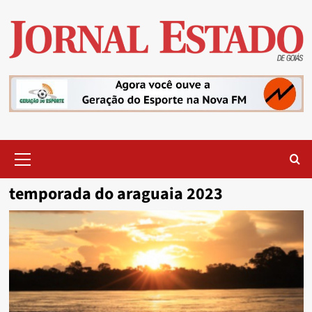
Skip
to
content
Primary
Menu
temporada do araguaia 2023