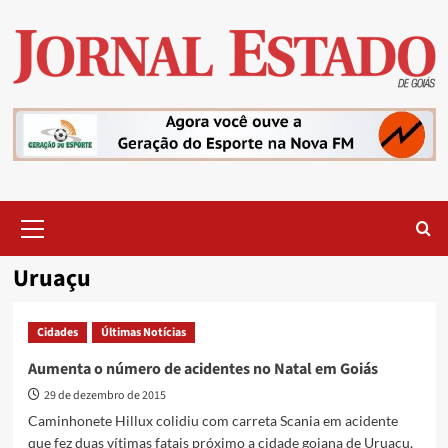
Skip
to
content
Primary
Menu
Uruaçu
Cidades
Últimas Notícias
Aumenta o número de acidentes no Natal em Goiás
29 de dezembro de 2015
Caminhonete Hillux colidiu com carreta Scania em acidente
que fez duas vítimas fatais próximo a cidade goiana de Uruaçu,