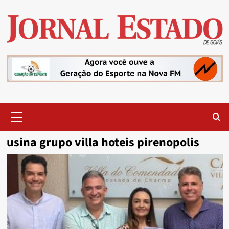
Skip
to
content
Primary
Menu
usina grupo villa hoteis pirenopolis