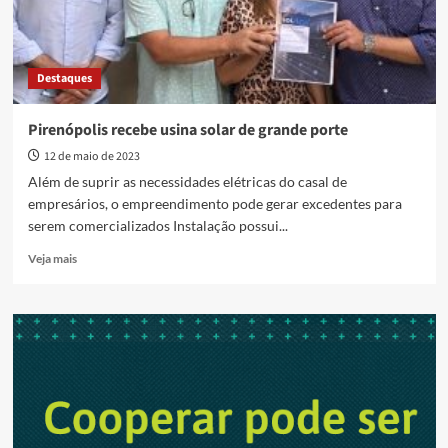
Destaques
Pirenópolis recebe usina solar de grande porte
12 de maio de 2023
Além de suprir as necessidades elétricas do casal de
empresários, o empreendimento pode gerar excedentes para
serem comercializados Instalação possui...
Read
Veja mais
more
about
Pirenópolis
recebe
usina
solar
de
grande
porte