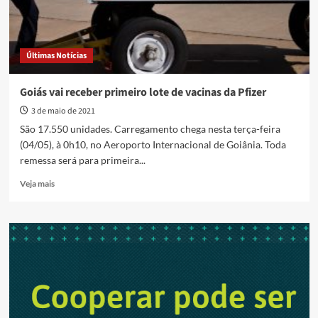
Últimas Notícias
Goiás vai receber primeiro lote de vacinas da Pfizer
3 de maio de 2021
São 17.550 unidades. Carregamento chega nesta terça-feira
(04/05), à 0h10, no Aeroporto Internacional de Goiânia. Toda
remessa será para primeira...
Read
Veja mais
more
about
Goiás
vai
receber
primeiro
lote
de
vacinas
da