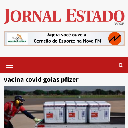
Skip
to
content
Primary
Menu
vacina covid goias pfizer