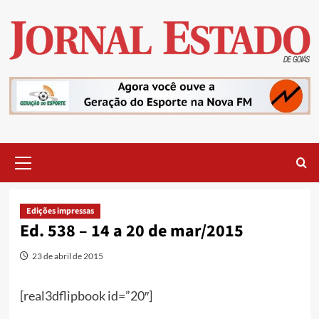
Skip
to
content
Primary
Menu
Edições impressas
Ed. 538 – 14 a 20 de mar/2015
23 de abril de 2015
[real3dflipbook id=”20″]