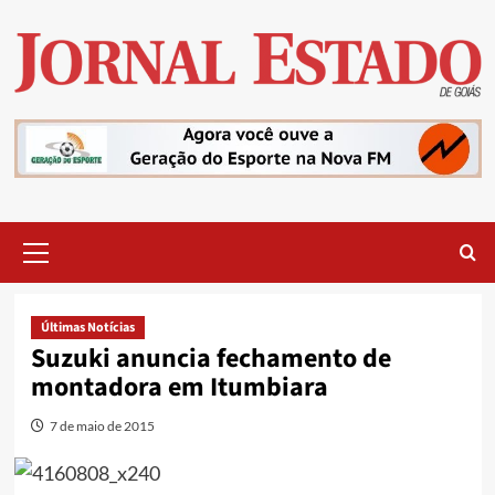
Skip
to
content
Primary
Menu
Últimas Notícias
Suzuki anuncia fechamento de
montadora em Itumbiara
7 de maio de 2015