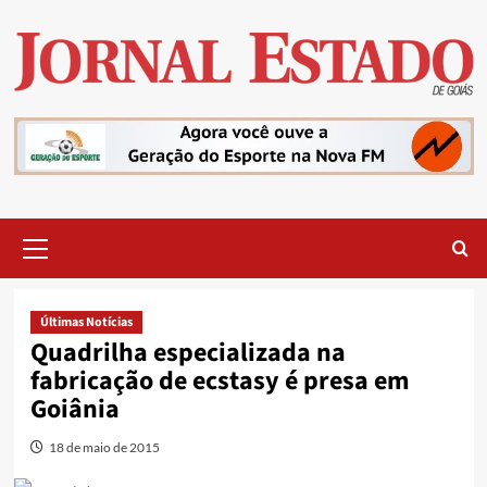
Skip
to
content
Primary
Menu
Últimas Notícias
Quadrilha especializada na
fabricação de ecstasy é presa em
Goiânia
18 de maio de 2015