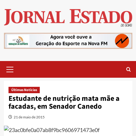
Skip
to
content
Primary
Menu
Últimas Notícias
Estudante de nutrição mata mãe a
facadas, em Senador Canedo
21 de maio de 2015