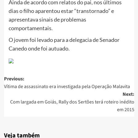
Ainda de acordo com relatos do pai, nos últimos
dias o filho aparentou estar “transtornado” e
apresentava sinais de problemas
comportamentais.
O jovem foi levado para a delegacia de Senador
Canedo onde foi autuado.
Post
Previous:
Vítima de assassinato era investigada pela Operação Malavita
navigation
Next:
Com largada em Goiás, Rally dos Sertões terá roteiro inédito
em 2015
Veja também